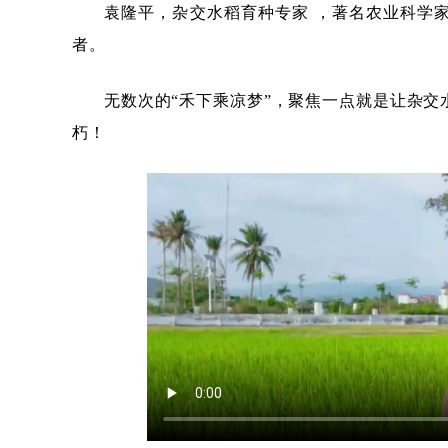
袁隆平，杂交水稻育种专家 ，著名农业科学
者。
无数次的“禾下乘凉梦”，聚焦一点就是让杂
朽！