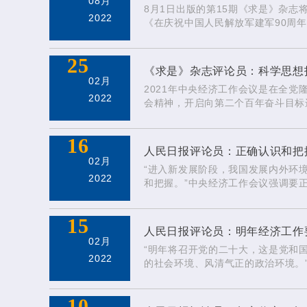
08月
8月1日出版的第15期《求是》杂
2022
《在庆祝中国人民解放军建军90周
的，永远值得我们铭记。人民军队的
发展，是忠诚担当推动的，永远激励
25
《求是》杂志评论员：科学思想
02月
2021年中央经济工作会议是在全
2022
会精神，开启向第二个百年奋斗目标
来，我国经济发展披荆斩棘，在重重
格局迈出新步伐，高质量发展取得新
16
人民日报评论员：正确认识和把握
02月
“进入新发展阶段，我国发展内外环
2022
和把握。”中央经济工作会议强调要
握资本的特性和行为规律、正确认识
认识和把握碳达峰碳中和。 实现发
15
人民日报评论员：明年经济工作要
02月
“明年将召开党的二十大，这是党和
2022
的社会环境、风清气正的政治环境。
进”。 稳中求进工作总基调是治国
10