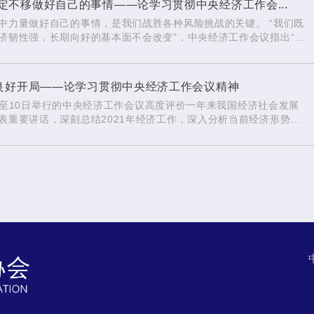
不移做好自己的事情——论学习贯彻中央经济工作会...
中力量做好自己的事情，是我们战胜各种风险挑战的关键。 “我们既
济韧性强，长期向好的基本面不会改变”，中央经济工作会议指出“在
经济发展面临需求收缩、供给冲击、预期转弱三重压力。
现良好开局——论学习贯彻中央经济工作会议精神
月8日至10日举行的中央经济工作会议高度评价一年来我国经济社会发展
表重要讲话，深刻总结2021年经济工作，深入分析当前经济形势，
，为我们做好明年经济工作，迎接党的二十大胜利召开，指明了前进方
国家历史上具有里程碑意义的一年，也必将是载入史册的一年。