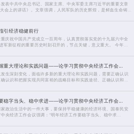
志将发表中共中央总书记、国家主席、中央军委主席习近平的重要文章
年大会上的讲话》。文章强调，人民军队的历史辉煌，是鲜血生命铸就
历史经验，是艰辛探索得来的，永远需要我们弘扬。人民军队的历史
我们向前。
指引经济稳健前行
党隆重庆祝中国共产党成立一百周年，认真贯彻落实党的十九届六中全
进军新征程的重要历史时刻召开的，节点关键，意义重大。 今年以
困难中，勇创新的成就。沉着应对百年变局和世纪疫情，构建新发展
成效，实现了“十四五”良好开局。
重大理论和实践问题——论学习贯彻中央经济工作会...
境发生深刻变化，面临许多新的重大理论和实践问题，需要正确认识
正确认识和把握实现共同富裕的战略目标和实践途径、正确认识和把
和把握初级产品供给保障、正确认识和把握防范化解重大风险、正确
展的过程，从根本上说就是不断发现问题、解决问题的过程。
稳字当头、稳中求进——论学习贯彻中央经济工作会...
国家政治生活中的一件大事，要保持平稳健康的经济环境、国泰民安
”中央经济工作会议强调：“明年经济工作要稳字当头、稳中求
理政的重要原则，也是做好经济工作的方法论。